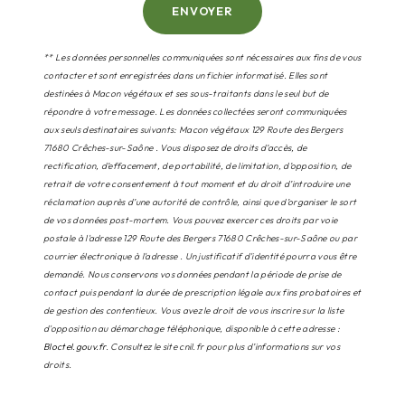
ENVOYER
** Les données personnelles communiquées sont nécessaires aux fins de vous
contacter et sont enregistrées dans un fichier informatisé. Elles sont
destinées à Macon végétaux et ses sous-traitants dans le seul but de
répondre à votre message. Les données collectées seront communiquées
aux seuls destinataires suivants: Macon végétaux 129 Route des Bergers
71680 Crêches-sur-Saône . Vous disposez de droits d’accès, de
rectification, d’effacement, de portabilité, de limitation, d’opposition, de
retrait de votre consentement à tout moment et du droit d’introduire une
réclamation auprès d’une autorité de contrôle, ainsi que d’organiser le sort
de vos données post-mortem. Vous pouvez exercer ces droits par voie
postale à l'adresse 129 Route des Bergers 71680 Crêches-sur-Saône ou par
courrier électronique à l'adresse . Un justificatif d'identité pourra vous être
demandé. Nous conservons vos données pendant la période de prise de
contact puis pendant la durée de prescription légale aux fins probatoires et
de gestion des contentieux. Vous avez le droit de vous inscrire sur la liste
d'opposition au démarchage téléphonique, disponible à cette adresse :
Bloctel.gouv.fr
. Consultez le site cnil.fr pour plus d’informations sur vos
droits.