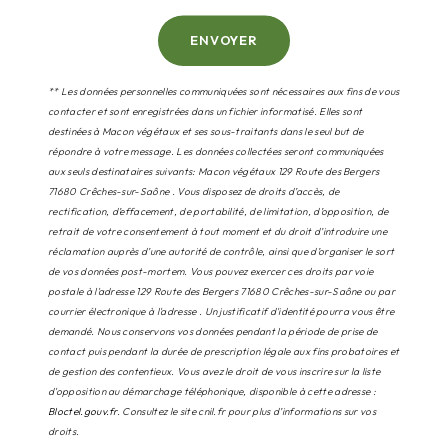
ENVOYER
** Les données personnelles communiquées sont nécessaires aux fins de vous
contacter et sont enregistrées dans un fichier informatisé. Elles sont
destinées à Macon végétaux et ses sous-traitants dans le seul but de
répondre à votre message. Les données collectées seront communiquées
aux seuls destinataires suivants: Macon végétaux 129 Route des Bergers
71680 Crêches-sur-Saône . Vous disposez de droits d’accès, de
rectification, d’effacement, de portabilité, de limitation, d’opposition, de
retrait de votre consentement à tout moment et du droit d’introduire une
réclamation auprès d’une autorité de contrôle, ainsi que d’organiser le sort
de vos données post-mortem. Vous pouvez exercer ces droits par voie
postale à l'adresse 129 Route des Bergers 71680 Crêches-sur-Saône ou par
courrier électronique à l'adresse . Un justificatif d'identité pourra vous être
demandé. Nous conservons vos données pendant la période de prise de
contact puis pendant la durée de prescription légale aux fins probatoires et
de gestion des contentieux. Vous avez le droit de vous inscrire sur la liste
d'opposition au démarchage téléphonique, disponible à cette adresse :
Bloctel.gouv.fr
. Consultez le site cnil.fr pour plus d’informations sur vos
droits.